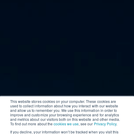
This website stores cookies on your computer. These cookies are
used to collect information about how you interact with our website
and allow us to remember you. We use this information in order to
improve and customize your browsing experience and for analytics
and metrics about our visitors both on this website and other media.
To find out more about the
cookies we use
, see our
Privacy Policy
.
If you decline, your information won’t be tracked when you visit this